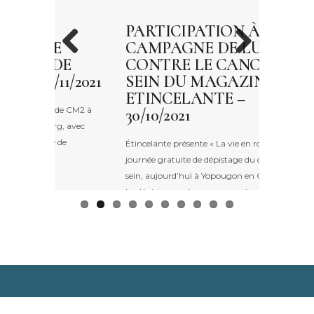
PARTICIPATION À LA
PART
E
CAMPAGNE DE LUTTE
2ÈME
DE
CONTRE LE CANCER DU
DIAS
Previo
Next
1/2021
SEIN DU MAGAZINE
L’EM
us
ETINCELANTE –
29/10/
de CM2 à
30/10/2021
g, avec
Un grand m
de
l’organisa
Étincelante présente « La vie en rose »,
africaine 
journée gratuite de dépistage du cancer du
Strasbourg
sein, aujourd’hui à Yopougon en Côte d’Ivoire!
participer 
Le dépistage précoce permet de sauver des
#créer#acc
vies. #octobrerose
Barbaut, E
#depistagecancerdusein#afrique #cotedivoire
Djongoue.
#abidjan #guinee#conakry #france #femme
@arlandea
#senegal