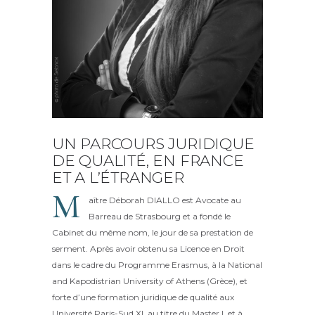
UN PARCOURS JURIDIQUE
DE QUALITÉ, EN FRANCE
ET A L’ÉTRANGER
M
aître Déborah DIALLO est Avocate au
Barreau de Strasbourg et a fondé le
Cabinet du même nom, le jour de sa prestation de
serment. Après avoir obtenu sa Licence en Droit
dans le cadre du Programme Erasmus, à la National
and Kapodistrian University of Athens (Grèce), et
forte d’une formation juridique de qualité aux
Université Paris-Sud XI, au titre du Master I, et à