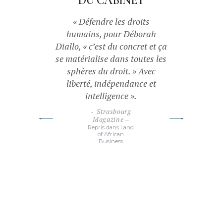
DU CABINET
rasbourgeoise
« Défendre les droits
« Maître Débo
 que c’est une
humains, pour Déborah
une jeune e
tient à cœur ».
Diallo, « c’est du concret et ça
d’origine guin
ssi relever un
se matérialise dans toutes les
à Strasbourg
oratoire. Sa
sphères du droit. » Avec
engagée fait d
é retenue parmi
liberté, indépendance et
grâce à ses c
oyés par des
intelligence ».
faveur des dr
6 pays. Elle a
Strasbourg
A
inutes pour
Magazine –
Entrep
Repris dans Land
jury, présidé
of African
Business
 Olivier Cousi,
u Barreau de
 remporté par
’une valeur de
 € ».
NA