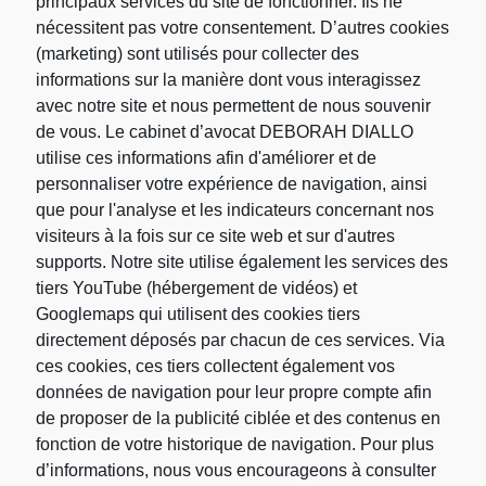
« D'ABORD, APPRENEZ QUE JE NE SUIS
principaux services du site de fonctionner. Ils ne
POINT LE DEFENSEUR DU PEUPLE ;
nécessitent pas votre consentement. D’autres cookies
JAMAIS JE N'AI PRÉTENDU À CE TITRE
(marketing) sont utilisés pour collecter des
FASTUEUX ;
JE SUIS DU PEUPLE, JE N'AI
informations sur la manière dont vous interagissez
JAMAIS ÉTÉ QUE CELA, JE NE VEUX ETRE
avec notre site et nous permettent de nous souvenir
QUE CELA ;
JE MÉPRISE QUICONQUE À LA
de vous. Le cabinet d’avocat DEBORAH DIALLO
PRÉTENTION D'ÉTRE QUELQUE CHOSE
utilise ces informations afin d'améliorer et de
DE PLUS ».
personnaliser votre expérience de navigation, ainsi
que pour l'analyse et les indicateurs concernant nos
– Me. Maximilien de Robespierre
visiteurs à la fois sur ce site web et sur d'autres
supports. Notre site utilise également les services des
tiers YouTube (hébergement de vidéos) et
Contactez le Cabinet
Googlemaps qui utilisent des cookies tiers
directement déposés par chacun de ces services. Via
ces cookies, ces tiers collectent également vos
données de navigation pour leur propre compte afin
de proposer de la publicité ciblée et des contenus en
fonction de votre historique de navigation. Pour plus
d’informations, nous vous encourageons à consulter