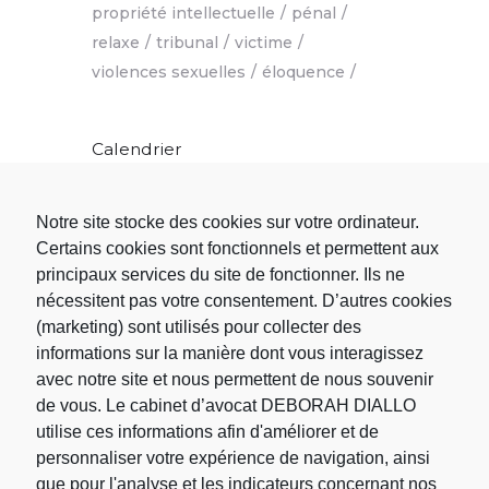
propriété intellectuelle
pénal
relaxe
tribunal
victime
violences sexuelles
éloquence
Calendrier
L
M
M
J
V
S
D
Notre site stocke des cookies sur votre ordinateur.
1
2
Certains cookies sont fonctionnels et permettent aux
principaux services du site de fonctionner. Ils ne
3
4
5
6
7
8
9
nécessitent pas votre consentement. D’autres cookies
10
11
12
13
14
15
16
(marketing) sont utilisés pour collecter des
17
18
19
20
21
22
23
informations sur la manière dont vous interagissez
24
25
26
27
28
29
30
avec notre site et nous permettent de nous souvenir
31
de vous. Le cabinet d’avocat DEBORAH DIALLO
« Nov
utilise ces informations afin d'améliorer et de
personnaliser votre expérience de navigation, ainsi
que pour l'analyse et les indicateurs concernant nos