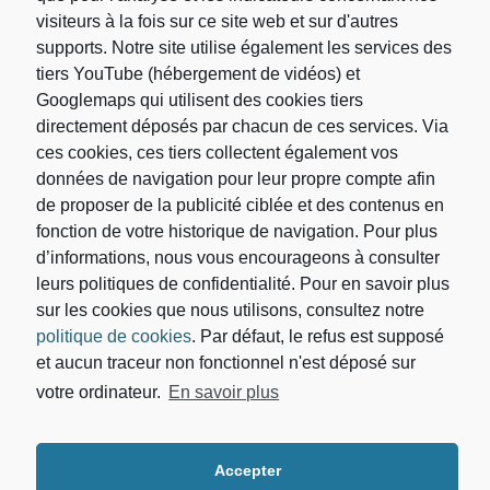
Rechercher
visiteurs à la fois sur ce site web et sur d'autres
supports. Notre site utilise également les services des
Rechercher :
tiers YouTube (hébergement de vidéos) et
Googlemaps qui utilisent des cookies tiers
directement déposés par chacun de ces services. Via
ces cookies, ces tiers collectent également vos
données de navigation pour leur propre compte afin
de proposer de la publicité ciblée et des contenus en
fonction de votre historique de navigation. Pour plus
d’informations, nous vous encourageons à consulter
leurs politiques de confidentialité. Pour en savoir plus
sur les cookies que nous utilisons, consultez notre
politique de cookies
. Par défaut, le refus est supposé
et aucun traceur non fonctionnel n'est déposé sur
Votre adresse de messagerie est uniquement utilisée
votre ordinateur.
En savoir plus
pour vous envoyer les lettres d'information du
Cabinet d’avocat DEBORAH DIALLO. Vous pouvez
à tout moment utiliser le lien de désabonnement
intégré dans la newsletter. Pour en savoir plus sur la
gestion de vos données et vos droits, vous pouvez
Accepter
consulter notre
politique de confidentialité.