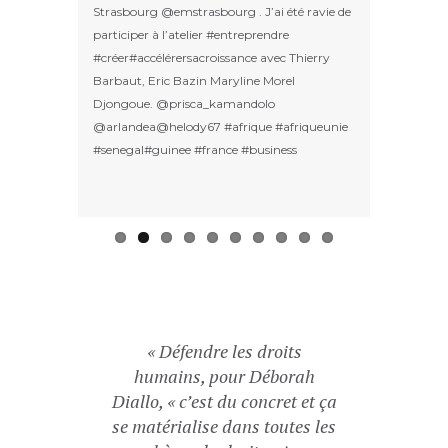
Strasbourg @emstrasbourg . J’ai été ravie de
réalisée gr
e d’Ivoire!
participer à l’atelier #entreprendre
des Jeunes
uver des
#créer#accélérersacroissance avec Thierry
Africaine,
Barbaut, Eric Bazin Maryline Morel
suis toujou
otedivoire
Djongoue. @prisca_kamandolo
à Strasbou
ce #femme
@arlandea@helody67 #afrique #afriqueunie
prochainem
#senegal#guinee #france #business
ée, la jeune
« Défendre les droits
« Maître Débo
is lors cessé
humains, pour Déborah
une jeune e
combat contre
Diallo, « c’est du concret et ça
d’origine guin
de violence
se matérialise dans toutes les
à Strasbourg