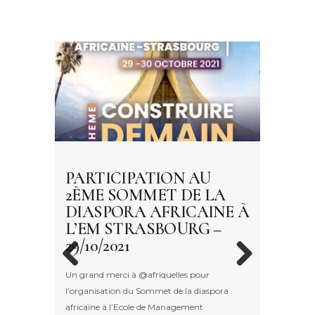
 LA
PARTICIPATION AU
INVI
TTE
2ÈME SOMMET DE LA
RENC
ER DU
DIASPORA AFRICAINE À
EUROP
E
L’EM STRASBOURG –
8ÈME/
29/10/2021
23/10/
Un grand merci à @afriquelles pour
Très fière 
Previo
Next
l’organisation du Sommet de la diaspora
Paris 8ème
e »,
us
africaine à l’Ecole de Management
des Rencon
ancer du