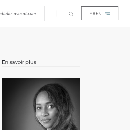
EIL
diallo-avocat.com
FERMER
MENU
BINET
TISES
ALITÉS
En savoir plus
ACT