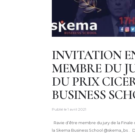
INVITATION E
MEMBRE DU JU
DU PRIX CICE
BUSINESS SCHO
Publié le
1 avril 2021
Ravie d’être membre du jury de la Finale d
la Skema Business School @skema_bs . D