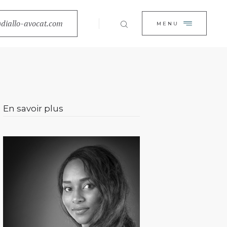
EIL
diallo-avocat.com
FERMER
MENU
BINET
TISES
ALITÉS
En savoir plus
ACT