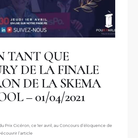
N TANT QUE
RY DE LA FINALE
RON DE LA SKEMA
OL – 01/04/2021
u Prix Cicéron, ce 1er avril, au Concours d’éloquence de
écouvrir l’article