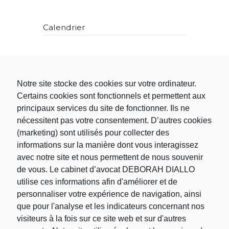
Calendrier
L
M
M
J
V
S
D
1
2
Notre site stocke des cookies sur votre ordinateur.
3
4
5
6
7
8
9
Certains cookies sont fonctionnels et permettent aux
10
11
12
13
14
15
16
principaux services du site de fonctionner. Ils ne
17
18
19
20
21
22
23
nécessitent pas votre consentement. D’autres cookies
24
25
26
27
28
29
30
(marketing) sont utilisés pour collecter des
31
informations sur la manière dont vous interagissez
« Nov
avec notre site et nous permettent de nous souvenir
de vous. Le cabinet d’avocat DEBORAH DIALLO
utilise ces informations afin d'améliorer et de
Rechercher
personnaliser votre expérience de navigation, ainsi
que pour l'analyse et les indicateurs concernant nos
visiteurs à la fois sur ce site web et sur d'autres
Rechercher :