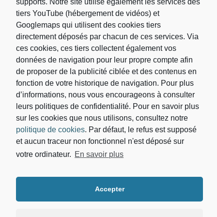
supports. Notre site utilise également les services des
tiers YouTube (hébergement de vidéos) et
Googlemaps qui utilisent des cookies tiers
directement déposés par chacun de ces services. Via
ces cookies, ces tiers collectent également vos
données de navigation pour leur propre compte afin
de proposer de la publicité ciblée et des contenus en
fonction de votre historique de navigation. Pour plus
d’informations, nous vous encourageons à consulter
leurs politiques de confidentialité. Pour en savoir plus
sur les cookies que nous utilisons, consultez notre
Votre adresse de messagerie est uniquement utilisée
politique de cookies
. Par défaut, le refus est supposé
pour vous envoyer les lettres d'information du
Cabinet d’avocat DEBORAH DIALLO. Vous pouvez
et aucun traceur non fonctionnel n'est déposé sur
à tout moment utiliser le lien de désabonnement
votre ordinateur.
En savoir plus
intégré dans la newsletter. Pour en savoir plus sur la
gestion de vos données et vos droits, vous pouvez
consulter notre
politique de confidentialité.
Accepter
ACCUEIL
CABINET
EXPERTISES
ACTUALITES
CONTACT