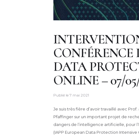
INTERVENTION
CONFÉRENCE 
DATA PROTEC
ONLINE – 07/05/
Publié le
7 mai 2021
Je suis très fière d’avoir travaillé avec Pro
Pfaffinger sur un important projet de recher
dangers de l’intelligence artificielle, pour 
(IAPP European Data Protection Intensive O