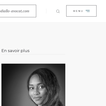
EIL
diallo-avocat.com
FERMER
MENU
BINET
TISES
ALITÉS
En savoir plus
ACT