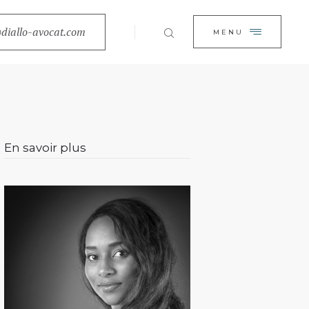
EIL
diallo-avocat.com
FERMER
MENU
BINET
TISES
ALITÉS
En savoir plus
ACT