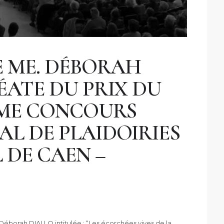
E ME. DÉBORAH
ÉATE DU PRIX DU
ÈME CONCOURS
L DE PLAIDOIRIES
 DE CAEN –
Déborah DIALLO intitulée : “Les écorchées vives de la