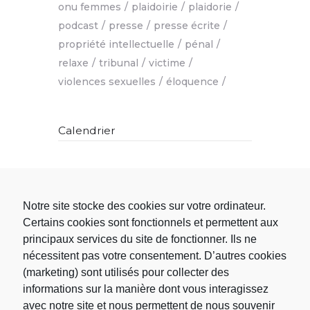
onu femmes
plaidoirie
plaidorie
podcast
presse
presse écrite
propriété intellectuelle
pénal
relaxe
tribunal
victime
violences sexuelles
éloquence
Calendrier
L
M
M
J
V
S
D
1
2
Notre site stocke des cookies sur votre ordinateur.
3
4
5
6
7
8
9
Certains cookies sont fonctionnels et permettent aux
10
11
12
13
14
15
16
principaux services du site de fonctionner. Ils ne
17
18
19
20
21
22
23
nécessitent pas votre consentement. D’autres cookies
24
25
26
27
28
29
30
(marketing) sont utilisés pour collecter des
31
informations sur la manière dont vous interagissez
« Nov
avec notre site et nous permettent de nous souvenir