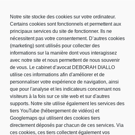
L
M
M
J
V
S
D
1
2
Notre site stocke des cookies sur votre ordinateur.
3
4
5
6
7
8
9
Certains cookies sont fonctionnels et permettent aux
10
11
12
13
14
15
16
principaux services du site de fonctionner. Ils ne
17
18
19
20
21
22
23
nécessitent pas votre consentement. D’autres cookies
24
25
26
27
28
29
30
(marketing) sont utilisés pour collecter des
31
informations sur la manière dont vous interagissez
« Nov
avec notre site et nous permettent de nous souvenir
de vous. Le cabinet d’avocat DEBORAH DIALLO
utilise ces informations afin d'améliorer et de
Rechercher
personnaliser votre expérience de navigation, ainsi
que pour l'analyse et les indicateurs concernant nos
visiteurs à la fois sur ce site web et sur d'autres
Rechercher :
supports. Notre site utilise également les services des
tiers YouTube (hébergement de vidéos) et
Googlemaps qui utilisent des cookies tiers
directement déposés par chacun de ces services. Via
ces cookies, ces tiers collectent également vos