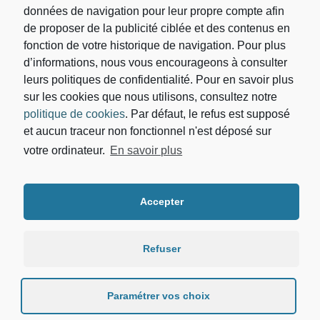
données de navigation pour leur propre compte afin
de proposer de la publicité ciblée et des contenus en
fonction de votre historique de navigation. Pour plus
d’informations, nous vous encourageons à consulter
leurs politiques de confidentialité. Pour en savoir plus
sur les cookies que nous utilisons, consultez notre
Votre adresse de messagerie est uniquement utilisée
politique de cookies
. Par défaut, le refus est supposé
pour vous envoyer les lettres d'information du
Cabinet d’avocat DEBORAH DIALLO. Vous pouvez
et aucun traceur non fonctionnel n'est déposé sur
à tout moment utiliser le lien de désabonnement
votre ordinateur.
En savoir plus
intégré dans la newsletter. Pour en savoir plus sur la
gestion de vos données et vos droits, vous pouvez
consulter notre
politique de confidentialité.
Accepter
ACCUEIL
CABINET
EXPERTISES
ACTUALITES
CONTACT
Refuser
Paramétrer vos choix
Déborah Diallo © 2021 Tous droits réservés.
Mentions légales
-
Politique