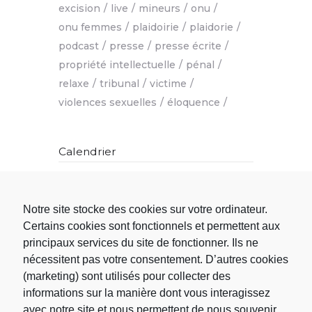
excision
live
mineurs
onu
onu femmes
plaidoirie
plaidorie
podcast
presse
presse écrite
propriété intellectuelle
pénal
relaxe
tribunal
victime
violences sexuelles
éloquence
Calendrier
L
M
M
J
V
S
D
Notre site stocke des cookies sur votre ordinateur.
1
2
3
4
5
6
7
Certains cookies sont fonctionnels et permettent aux
8
9
10
11
12
13
14
principaux services du site de fonctionner. Ils ne
15
16
17
18
19
20
21
nécessitent pas votre consentement. D’autres cookies
22
23
24
25
26
27
28
(marketing) sont utilisés pour collecter des
29
30
informations sur la manière dont vous interagissez
« Oct
avec notre site et nous permettent de nous souvenir