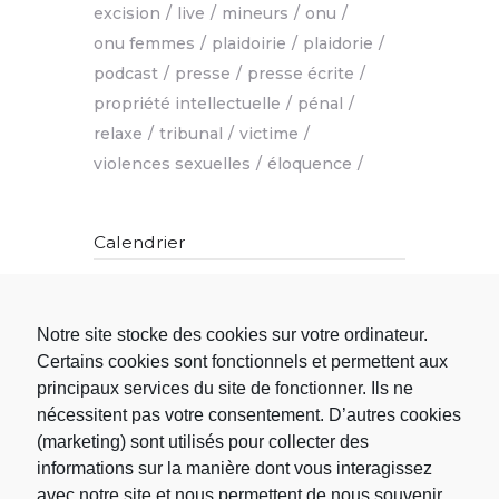
excision
live
mineurs
onu
onu femmes
plaidoirie
plaidorie
podcast
presse
presse écrite
propriété intellectuelle
pénal
relaxe
tribunal
victime
violences sexuelles
éloquence
Calendrier
L
M
M
J
V
S
D
Notre site stocke des cookies sur votre ordinateur.
1
2
3
4
5
6
7
Certains cookies sont fonctionnels et permettent aux
8
9
10
11
12
13
14
principaux services du site de fonctionner. Ils ne
15
16
17
18
19
20
21
nécessitent pas votre consentement. D’autres cookies
22
23
24
25
26
27
28
(marketing) sont utilisés pour collecter des
29
30
informations sur la manière dont vous interagissez
« Oct
avec notre site et nous permettent de nous souvenir