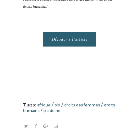
droits humains
“.
Découvrir l’article
Tags:
/
/
/
afrique
bio
droits des femmes
droits
/
humains
plaidoirie