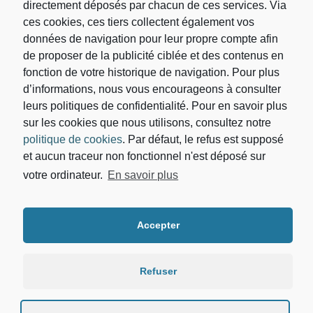
directement déposés par chacun de ces services. Via
ces cookies, ces tiers collectent également vos
données de navigation pour leur propre compte afin
de proposer de la publicité ciblée et des contenus en
fonction de votre historique de navigation. Pour plus
d’informations, nous vous encourageons à consulter
leurs politiques de confidentialité. Pour en savoir plus
sur les cookies que nous utilisons, consultez notre
Votre adresse de messagerie est uniquement utilisée
politique de cookies
. Par défaut, le refus est supposé
pour vous envoyer les lettres d'information du
Cabinet d’avocat DEBORAH DIALLO. Vous pouvez
et aucun traceur non fonctionnel n'est déposé sur
à tout moment utiliser le lien de désabonnement
votre ordinateur.
En savoir plus
intégré dans la newsletter. Pour en savoir plus sur la
gestion de vos données et vos droits, vous pouvez
consulter notre
politique de confidentialité.
Accepter
ACCUEIL
CABINET
EXPERTISES
ACTUALITES
CONTACT
Refuser