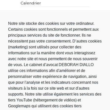
Calendrier
L
M
M
J
V
S
D
Notre site stocke des cookies sur votre ordinateur.
1
2
3
4
5
6
7
Certains cookies sont fonctionnels et permettent aux
8
9
10
11
12
13
14
principaux services du site de fonctionner. Ils ne
15
16
17
18
19
20
21
nécessitent pas votre consentement. D’autres cookies
22
23
24
25
26
27
28
(marketing) sont utilisés pour collecter des
29
30
31
informations sur la manière dont vous interagissez
« Fév
Avr »
avec notre site et nous permettent de nous souvenir
de vous. Le cabinet d’avocat DEBORAH DIALLO
utilise ces informations afin d'améliorer et de
Rechercher
personnaliser votre expérience de navigation, ainsi
que pour l'analyse et les indicateurs concernant nos
visiteurs à la fois sur ce site web et sur d'autres
Rechercher :
supports. Notre site utilise également les services des
tiers YouTube (hébergement de vidéos) et
Googlemaps qui utilisent des cookies tiers