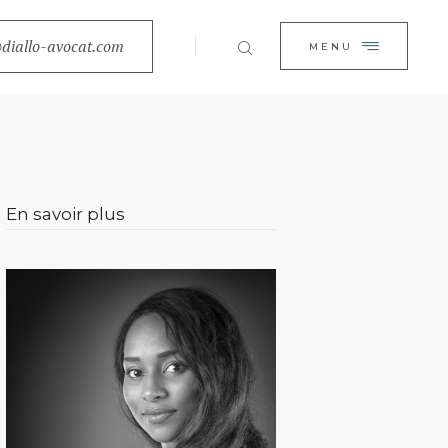
EIL
diallo-avocat.com
FERMER
MENU
BINET
TISES
ALITÉS
En savoir plus
ACT