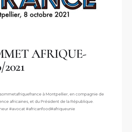
MET AFRIQUE-
/2021
@sommetafriquefrance à Montpellier, en compagnie de
lence africaines, et du Président de la République.
ntrepreneur #avocat #africanfood#afriqueunie